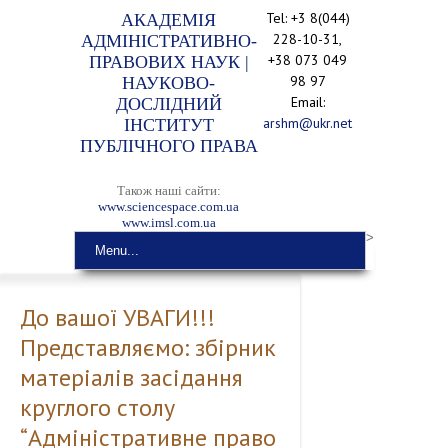
Tel: +3 8(044)
АКАДЕМІЯ
228-10-31,
АДМІНІСТРАТИВНО-
+38 073 049
ПРАВОВИХ НАУК |
98 97
НАУКОВО-
Email:
ДОСЛІДНИЙ
arshm@ukr.net
ІНСТИТУТ
ПУБЛІЧНОГО ПРАВА
Також наші сайти:
www.sciencespace.com.ua
www.imsl.com.ua
>
Menu...
До вашої УВАГИ!!!
Представляємо: збірник
матеріалів засідання
круглого столу
“Адміністративне право