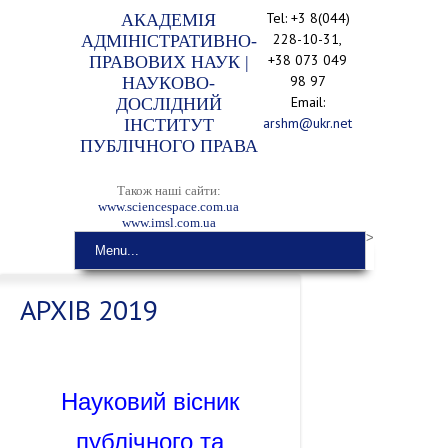
Tel: +3 8(044)
АКАДЕМІЯ
228-10-31,
АДМІНІСТРАТИВНО-
+38 073 049
ПРАВОВИХ НАУК |
98 97
НАУКОВО-
Email:
ДОСЛІДНИЙ
arshm@ukr.net
ІНСТИТУТ
ПУБЛІЧНОГО ПРАВА
Також наші сайти:
www.sciencespace.com.ua
www.imsl.com.ua
>
Menu...
АРХІВ 2019
Науковий вісник
публічного та