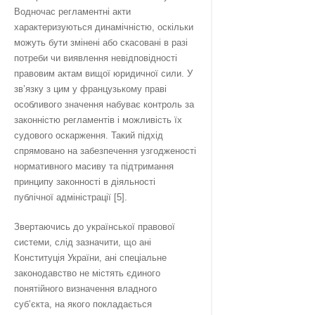
Водночас регламентні акти
характеризуються динамічністю, оскільки
можуть бути змінені або скасовані в разі
потреби чи виявлення невідповідності
правовим актам вищої юридичної сили. У
зв’язку з цим у французькому праві
особливого значення набуває контроль за
законністю регламентів і можливість їх
судового оскарження. Такий підхід
спрямовано на забезпечення узгодженості
нормативного масиву та підтримання
принципу законності в діяльності
публічної адміністрації [5].
Звертаючись до української правової
системи, слід зазначити, що ані
Конституція України, ані спеціальне
законодавство не містять єдиного
понятійного визначення владного
суб’єкта, на якого покладається