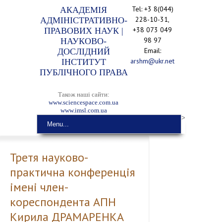
Tel: +3 8(044)
АКАДЕМІЯ
228-10-31,
АДМІНІСТРАТИВНО-
+38 073 049
ПРАВОВИХ НАУК |
98 97
НАУКОВО-
Email:
ДОСЛІДНИЙ
arshm@ukr.net
ІНСТИТУТ
ПУБЛІЧНОГО ПРАВА
Також наші сайти:
www.sciencespace.com.ua
www.imsl.com.ua
>
Menu...
Третя науково-
практична конференція
імені член-
кореспондента АПН
Кирила ДРАМАРЕНКА