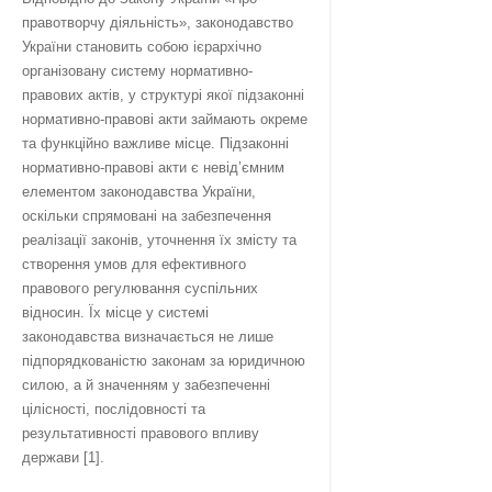
правотворчу діяльність», законодавство
України становить собою ієрархічно
організовану систему нормативно-
правових актів, у структурі якої підзаконні
нормативно-правові акти займають окреме
та функційно важливе місце. Підзаконні
нормативно-правові акти є невід’ємним
елементом законодавства України,
оскільки спрямовані на забезпечення
реалізації законів, уточнення їх змісту та
створення умов для ефективного
правового регулювання суспільних
відносин. Їх місце у системі
законодавства визначається не лише
підпорядкованістю законам за юридичною
силою, а й значенням у забезпеченні
цілісності, послідовності та
результативності правового впливу
держави [1].