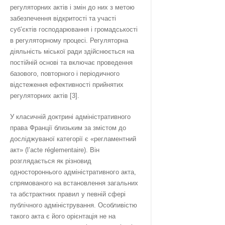
регуляторних актів і змін до них з метою
забезпечення відкритості та участі
суб’єктів господарювання і громадськості
в регуляторному процесі. Регуляторна
діяльність міської ради здійснюється на
постійній основі та включає проведення
базового, повторного і періодичного
відстеження ефективності прийнятих
регуляторних актів [3].
У класичній доктрині адміністративного
права Франції близьким за змістом до
досліджуваної категорії є «регламентний
акт» (l’acte réglementaire). Він
розглядається як різновид
одностороннього адміністративного акта,
спрямованого на встановлення загальних
та абстрактних правил у певній сфері
публічного адміністрування. Особливістю
такого акта є його орієнтація не на