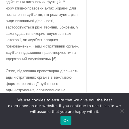
здійснення виконавчих функцій. У
нормативно-правових актах України для
позначення суб’єктів, які реалізують різні
види виконавчої діяльності,
застосовуються різні терміни. Зокрема, у
законодавстві використовуються такі
категорії, як «суб’єкт владних
повноважень», «адміністративний орган»,
«суб’єкт підзаконної правотворчості» та
«державний службовець» [6].
Отже, підзаконна правотворча діяльність
адміністративних органів є важливою
формою реалізації публічного
адміністрування, спрямованою на
забезпечення практичного виконання
We use cookies to ensure that we give you the best
законів через їх конкретизацію та
experience on our website. If you continue to use this site we
деталізацію в нормативно-правових актах.
will assume that you are happy with it.
Підзаконні нормативно-правові акти
Ok
займають самостійне місце в системі
законодавства України та виконують