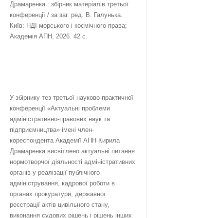
Драмаренка : збірник матеріалів третьої
конференції / за заг. ред. В. Галунька.
Київ: НДІ морського і космічного права;
Академія АПН, 2026. 42 с.
У збірнику тез третьої науково-практичної
конференції «Актуальні проблеми
адміністративно-правових наук та
підприємництва» імені член-
кореспондента Академії АПН Кирила
Драмаренка висвітлено актуальні питання
нормотворчої діяльності адміністративних
органів у реалізації публічного
адміністрування, кадрової роботи в
органах прокуратури, державної
реєстрації актів цивільного стану,
виконання судових рішень і рішень інших