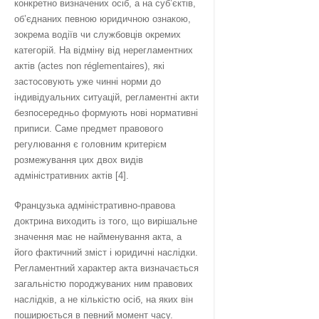
конкретно визначених осіб, а на суб’єктів,
об’єднаних певною юридичною ознакою,
зокрема водіїв чи службовців окремих
категорій. На відміну від нерегламентних
актів (actes non réglementaires), які
застосовують уже чинні норми до
індивідуальних ситуацій, регламентні акти
безпосередньо формують нові нормативні
приписи. Саме предмет правового
регулювання є головним критерієм
розмежування цих двох видів
адміністративних актів [4].
Французька адміністративно-правова
доктрина виходить із того, що вирішальне
значення має не найменування акта, а
його фактичний зміст і юридичні наслідки.
Регламентний характер акта визначається
загальністю породжуваних ним правових
наслідків, а не кількістю осіб, на яких він
поширюється в певний момент часу.