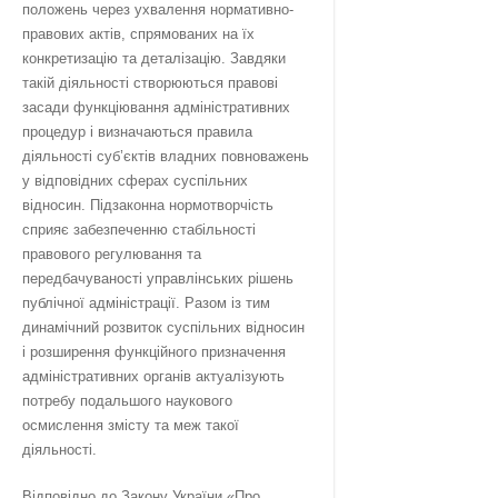
положень через ухвалення нормативно-
правових актів, спрямованих на їх
конкретизацію та деталізацію. Завдяки
такій діяльності створюються правові
засади функціювання адміністративних
процедур і визначаються правила
діяльності суб’єктів владних повноважень
у відповідних сферах суспільних
відносин. Підзаконна нормотворчість
сприяє забезпеченню стабільності
правового регулювання та
передбачуваності управлінських рішень
публічної адміністрації. Разом із тим
динамічний розвиток суспільних відносин
і розширення функційного призначення
адміністративних органів актуалізують
потребу подальшого наукового
осмислення змісту та меж такої
діяльності.
Відповідно до Закону України «Про