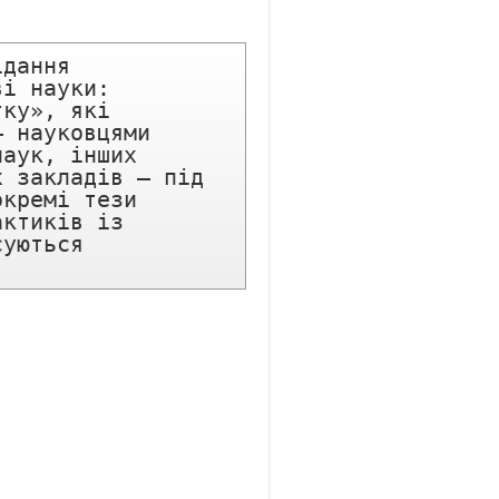
дання 
і науки: 
ку», які 
 науковцями 
аук, інших 
 закладів – під 
кремі тези 
ктиків із 
уються 