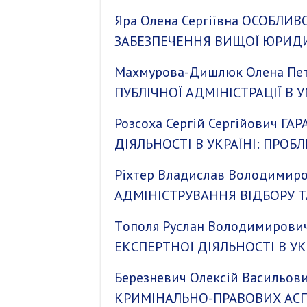
Яра Олена Сергіївна ОСОБЛ
ЗАБЕЗПЕЧЕННЯ ВИЩОЇ ЮРИДИЧ
Махмурова-Дишлюк Олена Пе
ПУБЛІЧНОЇ АДМІНІСТРАЦІЇ В 
Розсоха Сергій Сергійович 
ДІЯЛЬНОСТІ В УКРАЇНІ: ПРОБ
Ріхтер Владислав Володими
АДМІНІСТРУВАННЯ ВІДБОРУ Т
Тoпoля Руслaн Вoлoдимирoв
ЕКСПЕРТНОЇ ДІЯЛЬНОСТІ В УК
Березневич Олексій Василь
КРИМІНАЛЬНО-ПРАВОВИХ АСП