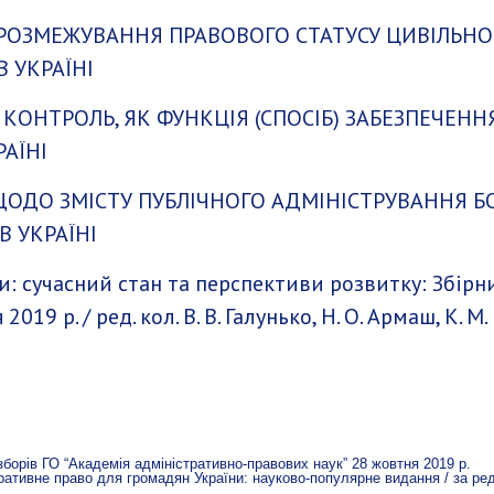
РОЗМЕЖУВАННЯ ПРАВОВОГО СТАТУСУ ЦИВІЛЬНО
 УКРАЇНІ
а КОНТРОЛЬ, ЯК ФУНКЦІЯ (СПОСІБ) ЗАБЕЗПЕЧЕН
РАЇНІ
ОДО ЗМІСТУ ПУБЛІЧНОГО АДМІНІСТРУВАННЯ Б
 УКРАЇНІ
: сучасний стан та перспективи розвитку: Збірн
019 р. / ред. кол. В. В. Галунько, Н. О. Армаш, К. М.
борів ГО “Академія адміністративно-правових наук” 28 жовтня 2019 р.
ративне право для громадян України: науково-популярне видання / за ред