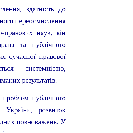
лення, здатність до
чного переосмислення
о-правових наук, він
права та публічного
ях сучасної правової
ься системністю,
маних результатів.
 проблем публічного
а України, розвиток
ладних повноважень. У