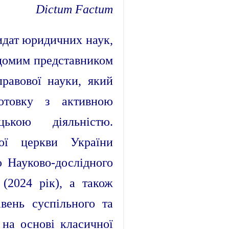
Dictum Factum
идат юридичних наук,
відомим представником
правової науки, який
готовку з активною
цькою діяльністю.
ої церкви України
ю Науково-дослідного
(2024 рік), а також
вень суспільного та
 на основі класичної