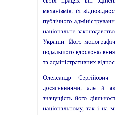
своїх працях він здійсн
механізмів, їх відповідн
публічного адмініструванн
національне законодавство
України. Його монографі
подальшого вдосконалення
та адміністративних віднос
Олександр Сергійович
досягненнями, але й а
значущість його діяльно
національному, так і на 