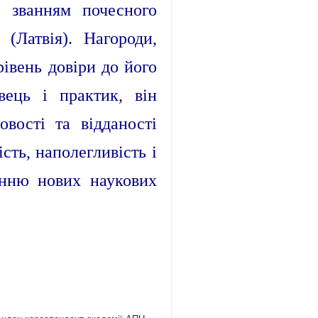
а званням почесного
 (Латвія). Нагороди,
рівень довіри до його
вець і практик, він
вості та відданості
сть, наполегливість і
енню нових наукових