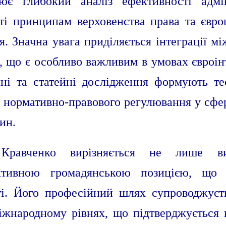
ює глибокий аналіз ефективності адмін
ості принципам верховенства права та євр
я. Значна увага приділяється інтеграції м
, що є особливо важливим в умовах євроін
чні та статейні дослідження формують те
 нормативно-правового регулювання у сфер
ин.
 Кравченко вирізняється не лише в
ктивною громадянською позицією, що 
сті. Його професійний шлях супроводжуєт
міжнародному рівнях, що підтверджується