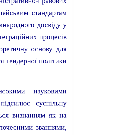
істративно-правових
опейським стандартам
іжнародного досвіду у
теграційних процесів
оретичну основу для
і гендерної політики
исокими науковими
підсилює суспільну
ься визнанням як на
 почесними званнями,