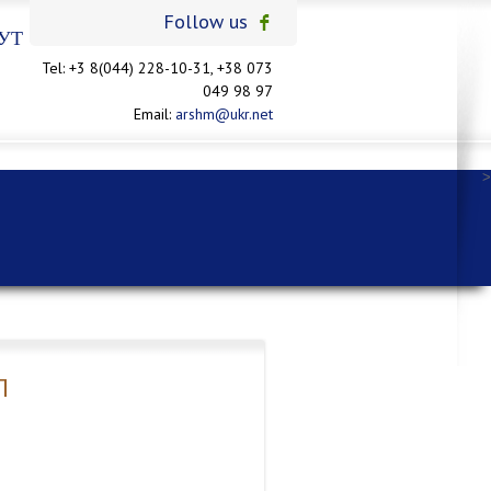
Follow us
УТ
Tel: +3 8(044) 228-10-31, +38 073
049 98 97
Email:
arshm@ukr.net
>
П