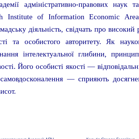
демії адміністративно-правових наук т
h Institute of Information Economic Area
мадську діяльність, свідчать про високий 
сті та особистого авторитету. Як науко
нання інтелектуальної глибини, принципо
ості. Його особисті якості — відповідальні
 самовдосконалення — сприяють досягн
исот.