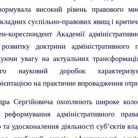
ормувала високий рівень правового мис
складних суспільно-правових явищ і крити
ен-кореспондент Академії адміністративн
розвитку доктрини адміністративного 
жуючи увагу на актуальних трансформаці
о науковий доробок характеризуєт
ієнтацією на практичне впровадження отри
ндра Сергійовича охоплюють широке коло
а реформування адміністративного прав
 та удосконалення діяльності суб’єктів в