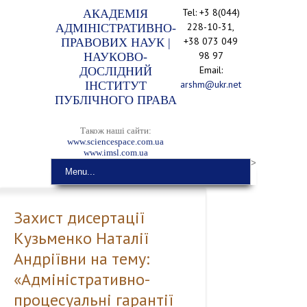
Tel: +3 8(044)
АКАДЕМІЯ
228-10-31,
АДМІНІСТРАТИВНО-
+38 073 049
ПРАВОВИХ НАУК |
98 97
НАУКОВО-
Email:
ДОСЛІДНИЙ
arshm@ukr.net
ІНСТИТУТ
ПУБЛІЧНОГО ПРАВА
Також наші сайти:
www.sciencespace.com.ua
www.imsl.com.ua
>
Menu...
Захист дисертації
Кузьменко Наталії
Андріївни на тему:
«Адміністративно-
процесуальні гарантії