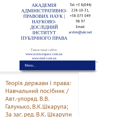
Tel: +3 8(044)
АКАДЕМІЯ
228-10-31,
АДМІНІСТРАТИВНО-
+38 073 049
ПРАВОВИХ НАУК |
98 97
НАУКОВО-
Email:
ДОСЛІДНИЙ
arshm@ukr.net
ІНСТИТУТ
ПУБЛІЧНОГО ПРАВА
Також наші сайти:
www.sciencespace.com.ua
www.imsl.com.ua
>
Menu...
Теорія держави і права:
Навчальний посібник /
Авт.-упоряд. В.В.
Галунько, В.К.Шкарупа;
За заг. ред. В.К. Шкарупи