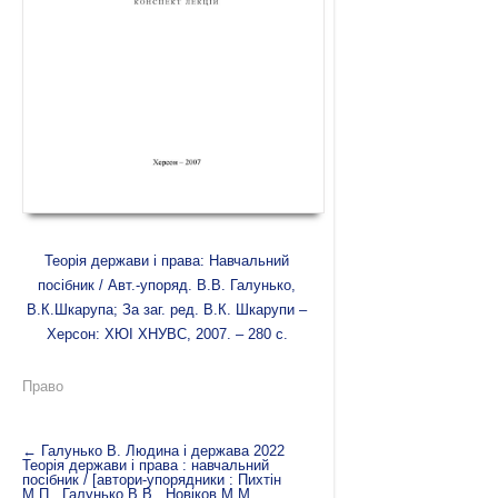
Теорія держави і права: Навчальний
посібник / Авт.-упоряд. В.В. Галунько,
В.К.Шкарупа; За заг. ред. В.К. Шкарупи –
Херсон: ХЮІ ХНУВС, 2007. – 280 с.
Право
←
Галунько В. Людина і держава 2022
Теорія держави і права : навчальний
посібник / [автори-упорядники : Пихтін
М.П., Галунько В.В., Новіков М.М.,