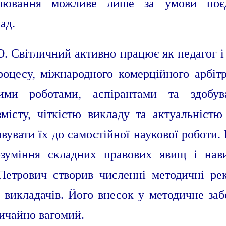
улювання можливе лише за умови поєд
сад.
О. Світличний активно працює як педагог і
роцесу, міжнародного комерційного арбітр
вими роботами, аспірантами та здобув
місту, чіткістю викладу та актуальністю
ивувати їх до самостійної наукової роботи.
зуміння складних правових явищ і нав
Петрович створив численні методичні ре
і викладачів. Його внесок у методичне за
вичайно вагомий.