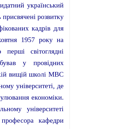
идатний український
ь присвячені розвитку
фікованих кадрів для
жовтня 1957 року на
о перші світоглядні
обував у провідних
ькій вищій школі МВС
ому університеті, де
гулювання економіки.
ьному університеті
у професора кафедри