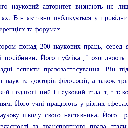
Його науковий авторитет визнають не ли
ах. Він активно публікується у провідн
еренціях та форумах.
тором понад 200 наукових праць, серед я
і посібники. Його публікації охоплюють 
адні аспекти правозастосування. Він пі
 наук та докторів філософії, а також трь
вий педагогічний і науковий талант, а та
ням. Його учні працюють у різних сфера
аукову школу свого наставника. Його пра
ї власності та транспортного права стал