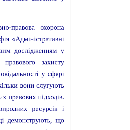
но-правова охорона
афія «Адміністративні
овим дослідженням у
 правового захисту
овідальності у сфері
кільки вони слугують
х правових підходів.
риродних ресурсів і
аці демонструють, що