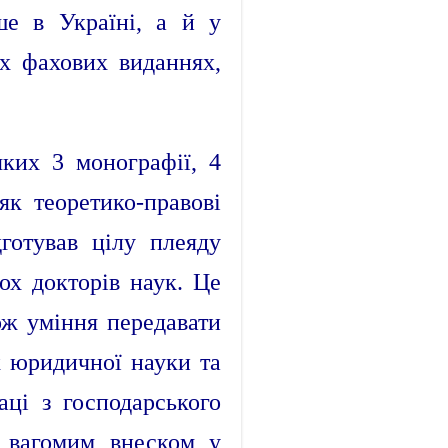
ше в Україні, а й у
их фахових виданнях,
ких 3 монографії, 4
як теоретико-правові
дготував цілу плеяду
ох докторів наук. Це
кож уміння передавати
х юридичної науки та
ці з господарського
и вагомим внеском у