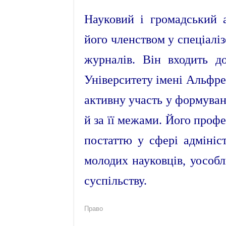
Науковий і громадський 
його членством у спеціалі
журналів. Він входить д
Університету імені Альфред
активну участь у формуван
й за її межами. Його профе
постаттю у сфері адмініст
молодих науковців, уособ
суспільству.
Право