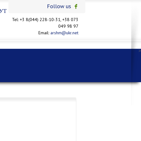
Follow us
УТ
Tel: +3 8(044) 228-10-31, +38 073
049 98 97
Email:
arshm@ukr.net
>