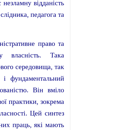
 незламну відданість
ослідника, педагога та
ністративне право та
у власність. Така
ового середовища, так
 і фундаментальний
ованістю. Він вміло
вої практики, зокрема
власності. Цей синтез
них праць, які мають