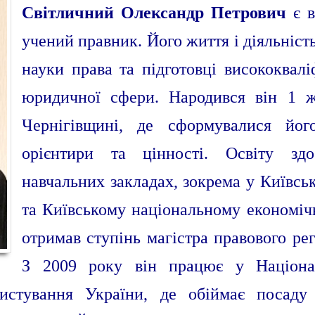
Світличний Олександр Петрович
є в
учений правник. Його життя і діяльніст
науки права та підготовці висококвалі
юридичної сфери. Народився він 1 
Чернігівщині, де сформувалися йог
орієнтири та цінності. Освіту зд
навчальних закладах, зокрема у Київс
та Київському національному економічн
отримав ступінь магістра правового ре
З 2009 року він працює у Націонал
ристування України, де обіймає посад