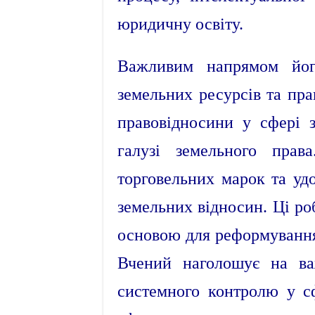
юридичну освіту.
Важливим напрямом його
земельних ресурсів та пра
правовідносини у сфері 
галузі земельного прав
торговельних марок та удо
земельних відносин. Ці ро
основою для реформування 
Вчений наголошує на важ
системного контролю у сф