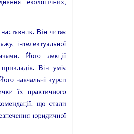
нання екологічних,
 наставник. Він читає
ажу, інтелектуальної
ачами. Його лекції
 прикладів. Він уміє
 Його навчальні курси
ички їх практичного
комендації, що стали
безпечення юридичної