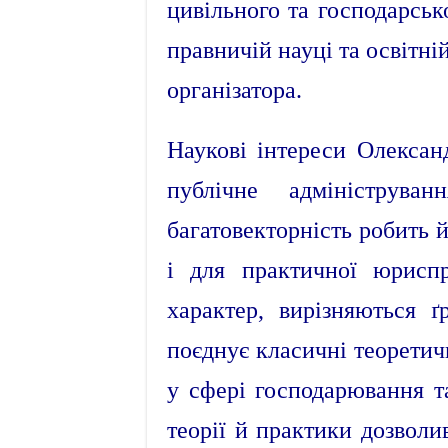
цивільного та господарськ
правничій науці та освітні
організатора.
Наукові інтереси Олексан
публічне адмініструва
багатовекторність робить 
і для практичної юрисп
характер, вирізняються 
поєднує класичні теоретич
у сфері господарювання та
теорії й практики дозволи