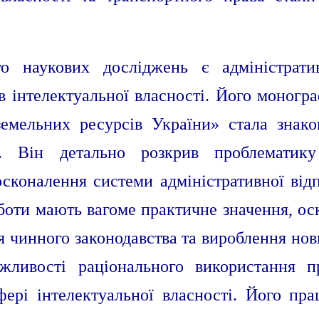
 наукових досліджень є адміністратив
в інтелектуальної власності. Його моногр
земельних ресурсів України» стала знак
а. Він детально розкрив проблематику
сконалення системи адміністративної відп
боти мають вагоме практичне значення, ос
чинного законодавства та вироблення нови
ливості раціонального використання п
ері інтелектуальної власності. Його пр