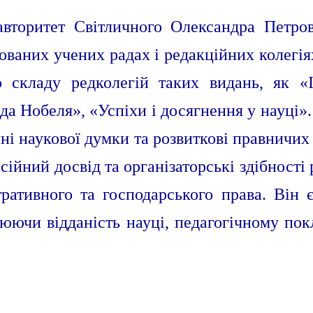
авторитет Світличного Олександра Петров
зованих учених радах і редакційних колегі
о складу редколегій таких видань, як «І
а Нобеля», «Успіхи і досягнення у науці».
ні наукової думки та розвиткові правничих
сійний досвід та організаторські здібності
ративного та господарського права. Він є
люючи відданість науці, педагогічному п