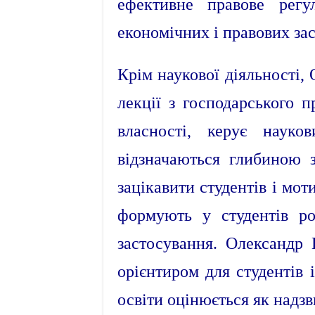
ефективне правове рег
економічних і правових за
Крім наукової діяльності, 
лекції з господарського п
власності, керує науко
відзначаються глибиною з
зацікавити студентів і мот
формують у студентів ро
застосування. Олександр 
орієнтиром для студентів 
освіти оцінюється як надз