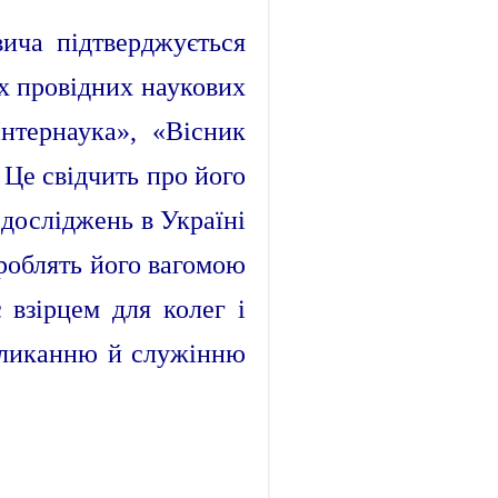
ича підтверджується
ях провідних наукових
нтернаука», «Вісник
 Це свідчить про його
 досліджень в Україні
 роблять його вагомою
 взірцем для колег і
окликанню й служінню