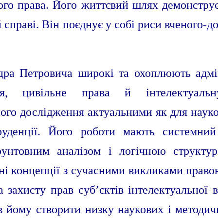
ого права. Його життєвий шлях демонструє
й справі. Він поєднує у собі риси вченого-д
дра Петровича широкі та охоплюють адмі
ння, цивільне права й інтелектуальн
його дослідження актуальними як для наук
руденції. Його роботи мають системний
ґрунтовним аналізом і логічною структур
ні концепції з сучасними викликами право
 захисту прав суб’єктів інтелектуальної 
в йому створити низку наукових і методич