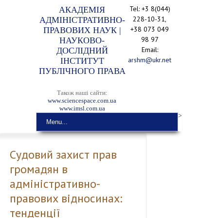
Tel: +3 8(044)
АКАДЕМІЯ
228-10-31,
АДМІНІСТРАТИВНО-
+38 073 049
ПРАВОВИХ НАУК |
98 97
НАУКОВО-
Email:
ДОСЛІДНИЙ
arshm@ukr.net
ІНСТИТУТ
ПУБЛІЧНОГО ПРАВА
Також наші сайти:
www.sciencespace.com.ua
www.imsl.com.ua
>
Menu...
Судовий захист прав
громадян в
адміністративно-
правових відносинах:
тенденції