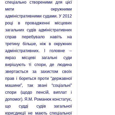
спеціально створеними для цієї
мети окружними
адміністративними судами. У 2012
році в провадженні місцевих
загальних судів адміністративних
справ перебувало навіть на
третину більше, ніж в окружних
адміністративних. І головне –
якраз місцеві загальні суди
вирішують ті спори, де людина
звертається за захистом своїх
прав і бореться проти “державної
машини”, так звані “соціальні”
спори (щодо пенсій, виплат і
допомог). Я.М. Романюк констатує,
що судді судів загальної
юрисдикції не мають спеціальної