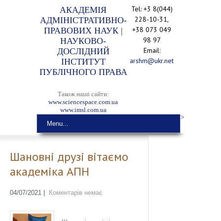
Tel: +3 8(044)
АКАДЕМІЯ
228-10-31,
АДМІНІСТРАТИВНО-
+38 073 049
ПРАВОВИХ НАУК |
98 97
НАУКОВО-
Email:
ДОСЛІДНИЙ
arshm@ukr.net
ІНСТИТУТ
ПУБЛІЧНОГО ПРАВА
Також наші сайти:
www.sciencespace.com.ua
www.imsl.com.ua
>
Menu...
Шановні друзі вітаємо
академіка АПН
04/07/2021
|
Коментарів немає