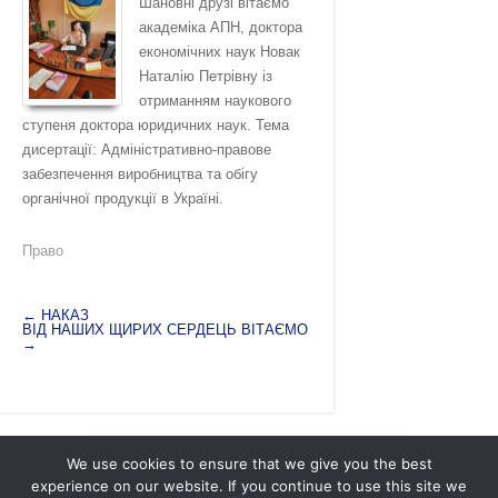
Шановні друзі вітаємо
академіка АПН, доктора
економічних наук Новак
Наталію Петрівну із
отриманням наукового
ступеня доктора юридичних наук. Тема
дисертації: Адміністративно-правове
забезпечення виробництва та обігу
органічної продукції в Україні.
Право
←
НАКАЗ
ВІД НАШИХ ЩИРИХ СЕРДЕЦЬ ВІТАЄМО
→
We use cookies to ensure that we give you the best
experience on our website. If you continue to use this site we