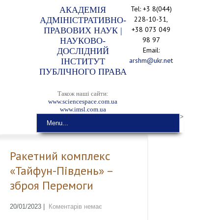
Tel: +3 8(044)
АКАДЕМІЯ
228-10-31,
АДМІНІСТРАТИВНО-
+38 073 049
ПРАВОВИХ НАУК |
98 97
НАУКОВО-
Email:
ДОСЛІДНИЙ
arshm@ukr.net
ІНСТИТУТ
ПУБЛІЧНОГО ПРАВА
Також наші сайти:
www.sciencespace.com.ua
www.imsl.com.ua
>
Menu...
Ракетний комплекс
«Тайфун-Південь» –
зброя Перемоги
20/01/2023
|
Коментарів немає