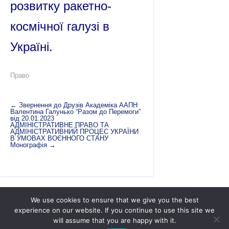
розвитку ракетно-
космічної галузі в
Україні.
Право
←
Звернення до Друзів Академіка ААПН
Валентина Галунько “Разом до Перемоги”
від 20.01.2023
АДМІНІСТРАТИВНЕ ПРАВО ТА
АДМІНІСТРАТИВНИЙ ПРОЦЕС УКРАЇНИ
В УМОВАХ ВОЄННОГО СТАНУ
Монографія
→
We use cookies to ensure that we give you the best
experience on our website. If you continue to use this site we
will assume that you are happy with it.
Академія адміністративно-правових наук |