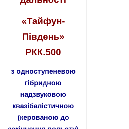
«Тайфун-
Південь»
РКК.500
з одноступеневою
гібридною
надзвуковою
квазібалістичною
(керованою до
закінчення польоту)