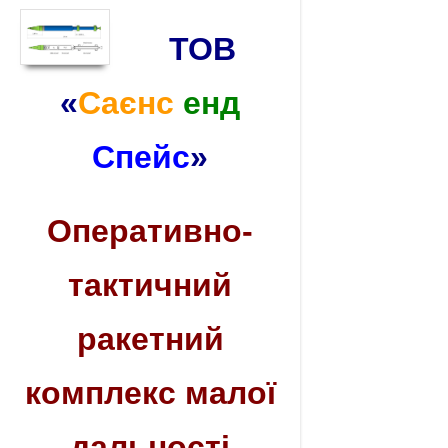
ТОВ
«
Саєнс
енд
Спейс
»
Оперативно-
тактичний
ракетний
комплекс малої
дальності