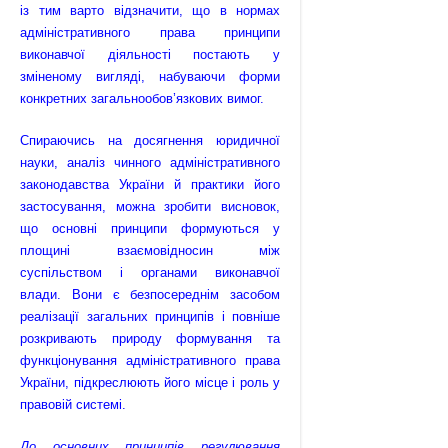
із тим варто відзначити, що в нормах
адміністративного права принципи
виконавчої діяльності постають у
зміненому вигляді, набуваючи форми
конкретних загальнообов’язкових вимог.
Спираючись на досягнення юридичної
науки, аналіз чинного адміністративного
законодавства України й практики його
застосування, можна зробити висновок,
що основні принципи формуються у
площині взаємовідносин між
суспільством і органами виконавчої
влади. Вони є безпосереднім засобом
реалізації загальних принципів і повніше
розкривають природу формування та
функціонування адміністративного права
України, підкреслюють його місце і роль у
правовій системі.
До основних принципів регулювання