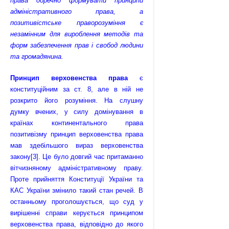
права доречно формувати принципи
адміністративного права, а
позитивістське праворозуміння є
незамінним для вироблення методів та
форм забезпечення прав і свобод людини
та громадянина.
Принцип верховенства права
є
конституційним за ст. 8, але в ній не
розкрито його розуміння. На слушну
думку вчених, у силу домінування в
країнах континентального права
позитивізму принцип верховенства права
мав здебільшого вираз верховенства
закону
[3]
. Це було довгий час притаманно
вітчизняному адміністративному праву.
Проте прийняття Конституції України та
КАС України змінило такий стан речей. В
останньому проголошується, що суд у
вирішенні справи керується принципом
верховенства права, відповідно до якого