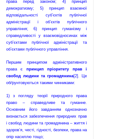
права перед законом; 4) принцип
демократизму; 5) принцип взаємної
відповідальності суб’єктів публічної
адміністрації і об’єктів публічного
управління; 6) принцип гуманізму і
справедливості у взаємовідносинах між
суб’єктами публічної адміністрації та
об’єктами публічного управління.
Першим принципом адміністративного
права є
принцип пріоритету прав і
свобод людини та громадянина
[2]
. Це
обґрунтовуються такими чинниками:
1) з погляду теорії природного права
право – справедливе та гуманне.
Основним його завданням однозначно
визнається забезпечення природних прав
і свобод людини та громадянина – життя і
здоров’я, честі, гідності, безпеки, права на
опір насиллю тощо;