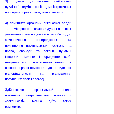
3) суворе дотримання суб’єктами
публічної адміністрації адміністра­тивних
процедур і правил юридичної техніки;
4) прийняття органами виконавчої влади
та місцевого самоврядування всіх
дозволених законодавством засобів щодо
забезпечення попередження та
припинення протиправних посягань на
права, свободи та законні публічні
інтереси фізичних і юридичних осіб,
невідворотності притягнення винних у
скоєнні правопорушення до юридичної
відповідальності та відновлення
порушених прав і свобод.
Здійснюючи порівняльний аналіз
принципів «верховенства права» і
«законності», можна дійти таких
висновків: