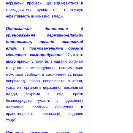
нормальні процеси, що відбуваються в
громадському суспільстві, і знижує
ефективність виконавчої влади.
Оптимальне доповнення й
урівноваження державно-владних
повноважень органів виконавчої
влади з повноваженнями органів
місцевого самоврядування
. Сутність
цього принципу полягає в наданні органам
місцевого самоврядування максимально
можливої свободи, в закріпленні за ними,
наприклад, права оспорювати рішення,
ухвалені органами державної виконавчої
влади, зокрема в суді, брати
безпосередню участь у здійсненні
державної політики (ініціатива в
правотворчості, пропозиції, подання
тощо).
Принцип гласності
означає, що