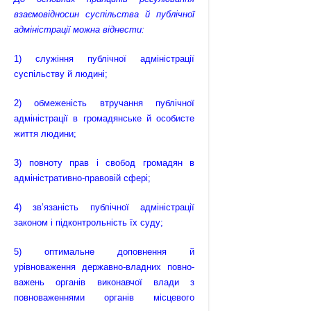
взаємовідносин суспільства й публічної
адміністрації можна віднести:
1) служіння публічної адміністрації
суспільству й людині;
2) обмеженість втручання публічної
адміністрації в громадянське й особисте
життя людини;
3) повноту прав і свобод громадян в
адміністративно-правовій сфері;
4) зв’язаність публічної адміністрації
законом і підконтрольність їх суду;
5) оптимальне доповнення й
урівноваження державно-владних повно­
важень органів виконавчої влади з
повноваженнями органів місцевого