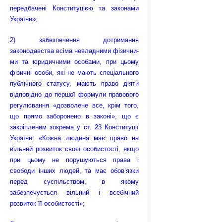
передбачені Конституцією та законами
України»;
2) забезпечення дотримання
законодавства всіма невладними фізични­
ми та юридичними особами, при цьому
фізичні особи, які не мають спеціального
публічного статусу, мають право діяти
відповідно до першої формули правового
регулювання «дозволене все, крім того,
що прямо заборонено в законі», що є
закріпленим зокрема у ст. 23 Конституції
України: «Кожна людина має право на
вільний розвиток своєї особистості, якщо
при цьому не порушуються права і
свободи інших людей, та має обов’язки
перед суспільством, в якому
забезпечується вільний і всебічний
розвиток її особистості»;