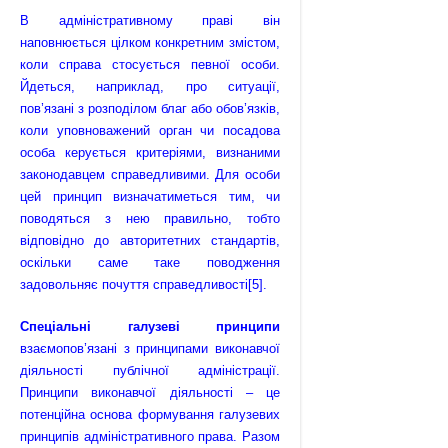
В адміністративному праві він
наповнюється цілком конкретним змістом,
коли справа стосується певної особи.
Йдеться, наприклад, про ситуації,
пов’язані з розподілом благ або обов’язків,
коли уповноважений орган чи посадова
особа керується критеріями, визнаними
законодавцем справедливими. Для особи
цей принцип визначатиметься тим, чи
поводяться з нею правильно, тобто
відповідно до авторитетних стандартів,
оскільки саме таке поводження
задовольняє почуття справедливості
[5]
.
Спеціальні галузеві принципи
взаємопов’язані з принципами виконавчої
діяльності публічної адміністрації.
Принципи виконавчої діяльності – це
потенційна основа формування галузевих
принципів адміністративного права. Разом