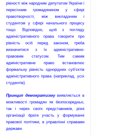
рівності між народним депутатом України і
пересічним громадянином у сфері
правотворчості, між викладачем і
студентом у сфері начального процесу
тощо. Відповідно, щоб з погляду
адміністративного права говорити про
рівність осіб перед законом, треба
визначитися з їх адміністративно-
правовим статусом. Тим самим
адміністративне право встановлює
формальну рівність однорідних суб’єктів
адміністративного права (наприклад, усіх
студентів).
Принцип демократизму
виявляється в
можливості громадян як безпосередньо,
так і через своїх представників, різні
організації брати участь у формуванні
правової політики, в управлінні справами
держави.