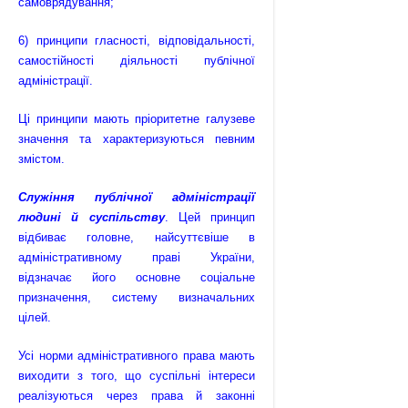
самоврядування;
6) принципи гласності, відповідальності,
самостійності діяльності публічної
адміністрації.
Ці принципи мають пріоритетне галузеве
значення та характе­ризуються певним
змістом.
Служіння публічної адміністрації
людині й суспільству
. Цей принцип
відбиває головне, найсуттєвіше в
адміністративному праві України,
відзначає його основне соціальне
призначення, систему визначальних
цілей.
Усі норми адміністративного права мають
виходити з того, що суспільні інтереси
реалізуються через права й законні