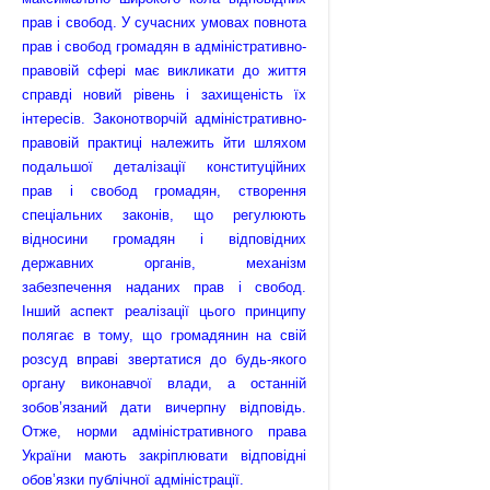
прав і свобод. У сучасних умовах повнота
прав і свобод громадян в адміністративно-
правовій сфері має викликати до життя
справді новий рівень і захищеність їх
інтересів. Законотворчій адміністративно-
правовій практиці належить йти шляхом
подальшої деталізації конституційних
прав і свобод громадян, створення
спеціальних законів, що регулюють
відносини громадян і відповідних
державних органів, механізм
забезпечення наданих прав і свобод.
Інший аспект реалізації цього принципу
полягає в тому, що громадянин на свій
розсуд вправі звертатися до будь-якого
органу виконавчої влади, а останній
зобов’язаний дати вичерпну відповідь.
Отже, норми адміністративного права
України мають закріплю­вати відповідні
обов’язки публічної адміністрації.