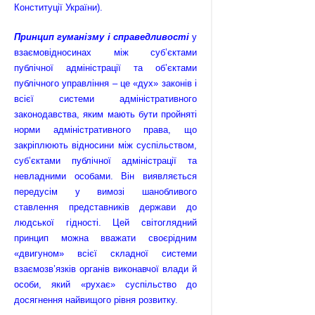
Конституції України).
Принцип гуманізму і справедливості
у
взаємовідносинах між суб’єктами
публічної адміністрації та об’єктами
публічного управління – це «дух» законів і
всієї системи адміністративного
законодавства, яким мають бути пройняті
норми адміністративного права, що
закріплюють відносини між суспільством,
суб’єктами публічної адміністрації та
невладними особами. Він виявляється
передусім у вимозі шанобливого
ставлення представників держави до
людської гідності. Цей світоглядний
принцип можна вважати своєрідним
«двигуном» всієї складної системи
взаємозв’язків органів виконавчої влади й
особи, який «рухає» суспільство до
досягнення найвищого рівня розвитку.