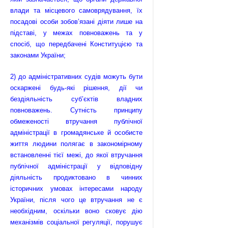
влади та місцевого самоврядування, їх
посадові особи зобов’язані діяти лише на
підставі, у межах повноважень та у
спосіб, що передбачені Конституцією та
законами України;
2) до адміністративних судів можуть бути
оскаржені будь-які рішення, дії чи
бездіяльність суб’єктів владних
повноважень. Сутність принципу
обмеженості втручання публічної
адміністрації в громадянське й особисте
життя людини полягає в закономірному
встановленні тієї межі, до якої втручання
публічної адміністрації у відповідну
діяльність продиктовано в чинних
історичних умовах інтересами народу
України, після чого це втручання не є
необхідним, оскільки воно сковує дію
механізмів соціальної регуляції, порушує