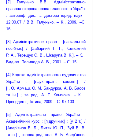
[2]
Галунько В.В. Адміністративно-
правова охорона права власності в Україні
: автореф. дис. … доктора юрид. наук :
12.00.07 / В.В. Галунько. – К., 2009. –С.
16.
[3]
Адміністративне право : [навчальний
посібник] / [Забарний Г. Г., Калюжний
Р. А., Терещук О. В., Шкарупа В. К.]. – К. :
Вид-во. Паливода А. В., 2001. – С. 15.
[4]
Кодекс адміністративного судочинства
України : [наук.-практ. комент.] /
[І. О. Армаш, О. М. Бандурка, А. В. Басов
та ін.] ; за ред. А. Т. Комзюка. – К. :
Прецедент ; Істина, 2009.– С. 97-103.
[5]
Адміністративне право України :
Академічний курс : [підручник] : [у 2 т.] /
[Авер’янов В. Б., Битяк Ю. П., Зуй В. В.
та ін.] ; голова ред. кол. В. Б. Авер’янов.