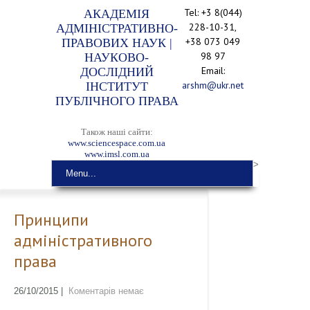
Tel: +3 8(044)
АКАДЕМІЯ
228-10-31,
АДМІНІСТРАТИВНО-
+38 073 049
ПРАВОВИХ НАУК |
98 97
НАУКОВО-
Email:
ДОСЛІДНИЙ
arshm@ukr.net
ІНСТИТУТ
ПУБЛІЧНОГО ПРАВА
Також наші сайти:
www.sciencespace.com.ua
www.imsl.com.ua
>
Menu...
Принципи
адміністративного
права
26/10/2015
|
Коментарів немає