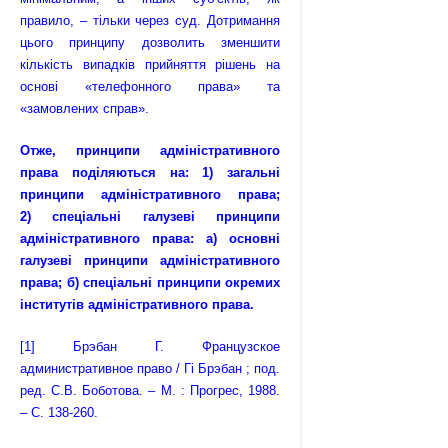
правило, – тільки через суд. Дотримання
цього принципу дозволить зменшити
кількість випадків прийняття рішень на
основі «телефонного права» та
«замовлених справ».
Отже, принципи адміністративного
права поділяються на: 1) загальні
принципи адміністративного права;
2) спеціальні галузеві принципи
адміністративного права: а) основні
галузеві принципи адміністративного
права; б) спеціальні принципи окремих
інститутів адміністративного права.
[1]
Брэбан Г. Французское
административное право / Гі Брэбан ; под.
ред. С.В. Боботова. – М. : Прогрес, 1988.
– С. 138-260.