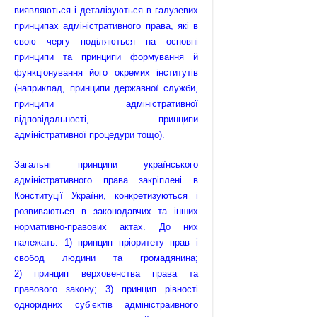
виявляються і деталізуються в галузевих
принципах адміністративного права, які в
свою чергу поділяються на основні
принципи та принципи формування й
функціонування його окремих інститутів
(наприклад, принципи державної служби,
принципи адміністративної
відповідальності, принципи
адміністративної процедури тощо).
Загальні принципи українського
адміністративного права закріплені в
Конституції України, конкретизуються і
розвиваються в законодавчих та інших
нормативно-правових актах. До них
належать: 1) принцип пріоритету прав і
свобод людини та громадянина;
2) принцип верховенства права та
правового закону; 3) принцип рівності
однорідних суб’єктів адміністра­ивного