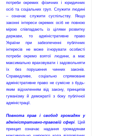
потреби окремих фізичних і юридичних
осіб та соціальних груп. Служити людині
– означає служити суспільству. Якщо
законні інтереси окремих осіб не повною
мірою співпадають із цілями розвитку
держави, то адміністративне право
України при забезпеченні публічних
інтересів не може ігнорувати особисті
потреби окремо взятої людини, а має
максимально враховувати і задовольняти
їх без порушення чинних законів.
Справедливе, соціально спрямоване
адміністра­тивне право не сумісне з будь-
яким відхиленням від закону, принципів
гуманізму й демократії з боку публічної
адміністрації.
Повнота прав і свобод громадян у
адміністративно-правовій сфері
.
Цей
принцип означає надання громадянам
максимально широкого кола відповідних