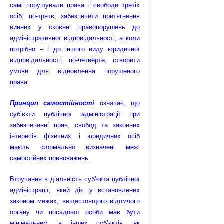
самі порушували права і свободи третіх
осіб; по-третє, забезпечити притягнення
винних у скоєнні правопорушень до
адміністра­тивної відповідальності, а коли
потрібно – і до іншого виду юридичної
відповідальності; по-четверте, створити
умови для відновлення порушеного
права.
Принцип самостійності
означає, що
суб’єкти публічної адміністрації при
забезпеченні прав, свобод та законних
інтересів фізичних і юридичних осіб
мають формально визначені межі
самостійних повноважень.
Втручання в діяльність суб’єкта публічної
адміністрації, який діє у встановлених
законом межах, вищестоящого відомчого
органу чи посадової особи має бути
мінімальним, а інших суб’єктів, як