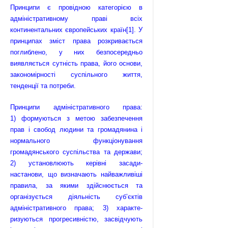
Принципи є провідною категорією в
адміністративному праві всіх
континентальних європейських країн
[1]
. У
принципах зміст права розкри­вається
поглиблено, у них безпосередньо
виявляється сутність права, його основи,
закономірності суспільного життя,
тенденції та потреби.
Принципи адміністративного права:
1) формуються з метою забезпе­чення
прав і свобод людини та громадянина і
нормального функціонування
громадянського суспільства та держави;
2) установлюють керівні засади-
настанови, що визначають найважливіші
правила, за якими здійснюється та
організується діяльність суб’єктів
адміністративного права; 3) характе­
ризуються прогресивністю, засвідчують