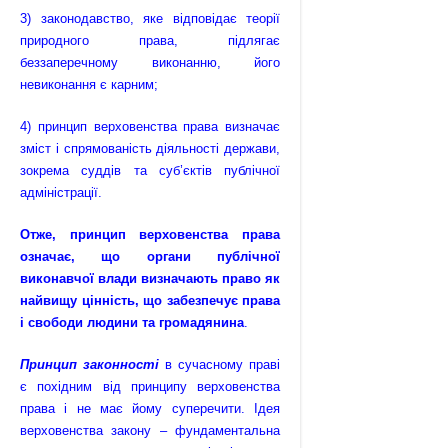
3) законодавство, яке відповідає теорії
природного права, підлягає
беззаперечному виконанню, його
невиконання є карним;
4) принцип верховенства права визначає
зміст і спрямованість діяльності держави,
зокрема суддів та суб’єктів публічної
адміністрації.
Отже, принцип верховенства права
означає, що органи публічної
виконавчої влади визначають право як
найвищу цінність, що забезпечує права
і свободи людини та громадянина
.
Принцип законності
в сучасному праві
є похідним від принципу верховенства
права і не має йому суперечити. Ідея
верховенства закону – фундаментальна