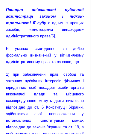
Принцип зв’язаності публічної
адміністрації законом і підкон­
трольності її суду
є одним із кращих
засобів, «мистецьким винаходом»
адміністративного права
[6]
.
В умовах сьогодення він добре
формально визначений у вітчизняному
адміністративному праві та означає, що:
1) при забезпеченні прав, свобод та
законних публічних інтересів фізичних і
юридичних осіб посадові особи органів
виконавчої влади та місцевого
самоврядування можуть діяти виключно
відповідно до ст. 6 Конституції України,
здійснюючи свої повноваження у
встановлених Конституцією межах
відповідно до законів України, та ст. 19, в
якій зазначається, що органи державної