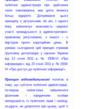
публічна адміністрація при здійсненні
своїх повноважень має діяти якомога
більш відкрито. Дотримання цього
принципу є актуальним, бо він, з одного
боку, забезпечує можливість широкої
участі громадськості в адміністративно-
правовому регулюванні, з іншого – є
бар’єром проти корупційних діянь. В
умовах сьогодення цей принцип отримав
ґрунтовну деталізацію у законах України
від 13 січня 2011 р. № 2938-VІ «Про
інформацію», від 23 січня 2011 р. № 2939-
VI «Про доступ до публічної інформації».
Принцип відповідальності
полягає в
тому, що суб’єкти публічної адміністрації,
по-перше, зобов’язані забезпечити
фізичним і юридичним особам
непорушність їх публічних прав і свобод;
по-друге, не дозволяти при цьому, щоб ті