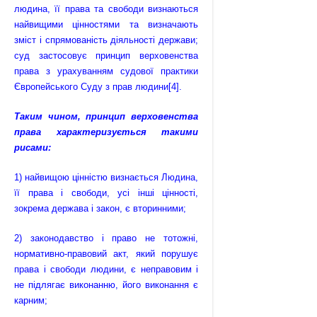
людина, її права та свободи визнаються
найвищими цінностями та визначають
зміст і спрямованість діяльності держави;
суд застосовує принцип верховенства
права з урахуванням судової практики
Європейського Суду з прав людини
[4]
.
Таким чином, принцип верховенства
права характеризується такими
рисами:
1) найвищою цінністю визнається Людина,
її права і свободи, усі інші цінності,
зокрема держава і закон, є вторинними;
2) законодавство і право не тотожні,
нормативно-правовий акт, який порушує
права і свободи людини, є неправовим і
не підлягає виконанню, його виконання є
карним;