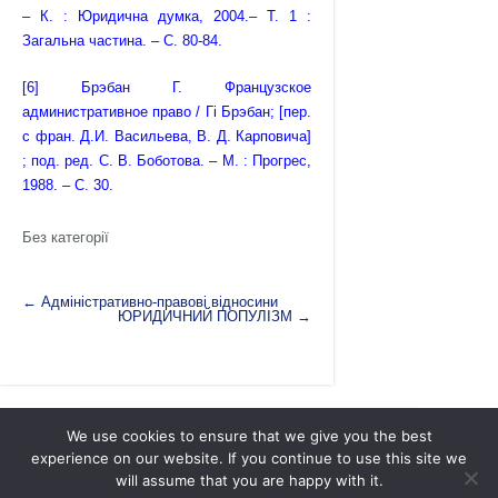
– К. : Юридична думка, 2004.– Т. 1 :
Загальна частина. – С. 80-84.
[6]
Брэбан Г. Французское
административное право / Гі Брэбан; [пер.
с фран. Д.И. Васильева, В. Д. Карповича]
; под. ред. С. В. Боботова. – М. : Прогрес,
1988. – С. 30.
Без категорії
←
Адміністративно-правові відносини
ЮРИДИЧНИЙ ПОПУЛІЗМ
→
We use cookies to ensure that we give you the best
experience on our website. If you continue to use this site we
will assume that you are happy with it.
Академія адміністративно-правових наук |