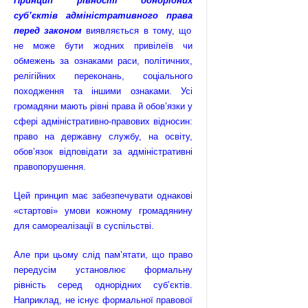
Принцип рівності однорідних
суб’єктів адміністративного права
перед законом
виявляється в тому, що
не може бути жодних привілеїв чи
обмежень за ознаками раси, політичних,
релігійних переконань, соціального
походження та іншими ознаками. Усі
громадяни мають рівні права й обов’язки у
сфері адміністративно-правових відносин:
право на державну службу, на освіту,
обов’язок відповідати за адміністративні
правопорушення.
Цей принцип має забезпечувати однакові
«стартові» умови кожному громадянину
для самореалізації в суспільстві.
Але при цьому слід пам’ятати, що право
передусім установлює формальну
рівність серед однорідних суб’єктів.
Наприклад, не існує формальної правової