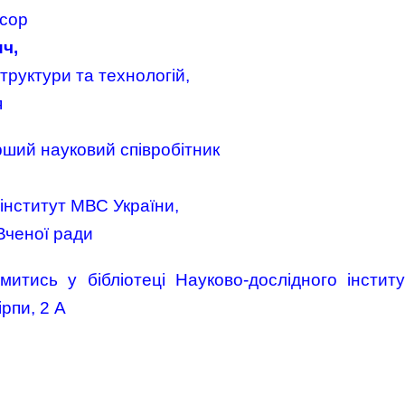
есор
ч,
руктури та технологій,
я
рший науковий співробітник
інститут МВС України,
Вченої ради
итись у бібліотеці Науково-дослідного інститу
ірпи, 2 А