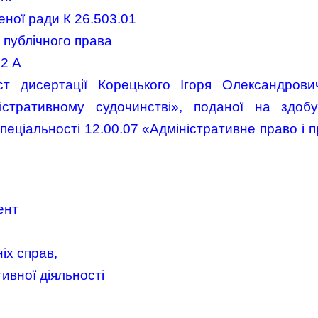
ченої ради К 26.503.01
 публічного права
 2 А
ст дисертації Корецького Ігоря Олександров
ністративному судочинстві», поданої на здоб
пеціальності 12.00.07 «Адміністративне право і 
ент
іх справ,
ивної діяльності