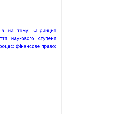
ича на тему: «Принцип
уття наукового ступеня
процес; фінансове право;