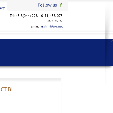
Follow us
УТ
Tel: +3 8(044) 228-10-31, +38 073
049 98 97
Email:
arshm@ukr.net
>
СТВІ