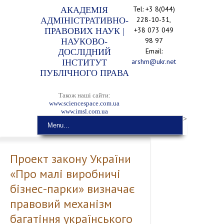
Tel: +3 8(044)
АКАДЕМІЯ
228-10-31,
АДМІНІСТРАТИВНО-
+38 073 049
ПРАВОВИХ НАУК |
98 97
НАУКОВО-
Email:
ДОСЛІДНИЙ
arshm@ukr.net
ІНСТИТУТ
ПУБЛІЧНОГО ПРАВА
Також наші сайти:
www.sciencespace.com.ua
www.imsl.com.ua
>
Menu...
Проект закону України
«Про малі виробничі
бізнес-парки» визначає
правовий механізм
багатіння українського