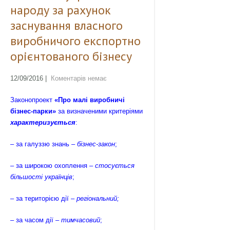
народу за рахунок
заснування власного
виробничого експортно
орієнтованого бізнесу
12/09/2016
|
Коментарів немає
Законопроект
«Про малі виробничі
бізнес-парки»
за визначеними критеріями
характеризується
:
– за галуззю знань –
бізнес-закон
;
– за широкою охоплення –
стосується
більшості українців
;
– за територією дії –
регіональний;
– за часом дії
– тимчасовий
;