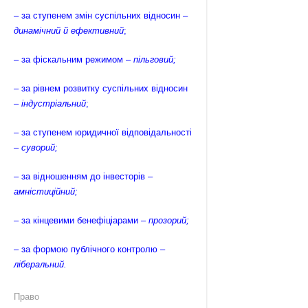
– за ступенем змін суспільних відносин –
динамічний й ефективний
;
– за фіскальним режимом –
пільговий;
– за рівнем розвитку суспільних відносин
–
індустріальний
;
– за ступенем юридичної відповідальності
–
суворий;
– за відношенням до інвесторів –
амністиційний;
– за кінцевими бенефіціарами –
прозорий;
– за формою публічного контролю –
ліберальний.
Право