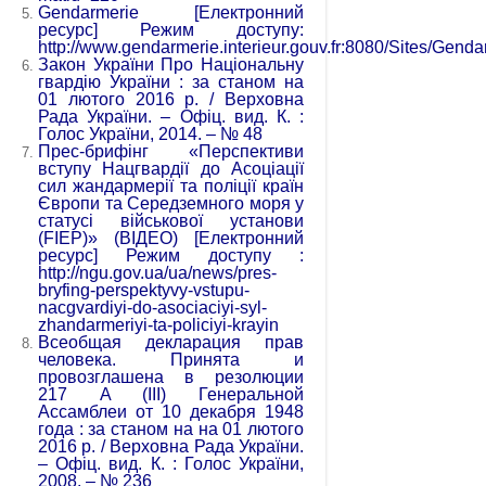
Gendarmerie [Електронний
ресурс] Режим доступу:
http://www.gendarmerie.interieur.gouv.fr:8080/Sites/Gendar
Закон України Про Національну
гвардію України : за станом на
01 лютого 2016 р. / Верховна
Рада України. – Офіц. вид. К. :
Голос України, 2014. – № 48
Прес-брифінг «Перспективи
вступу Нацгвардії до Асоціації
сил жандармерії та поліції країн
Європи та Середземного моря у
статусі військової установи
(FIEP)» (ВІДЕО) [Електронний
ресурс] Режим доступу :
http://ngu.gov.ua/ua/news/pres-
bryfing-perspektyvy-vstupu-
nacgvardiyi-do-asociaciyi-syl-
zhandarmeriyi-ta-policiyi-krayin
Всеобщая декларация прав
человека. Принята и
провозглашена в резолюции
217 A (III) Генеральной
Ассамблеи от 10 декабря 1948
года : за станом на на 01 лютого
2016 р. / Верховна Рада України.
– Офіц. вид. К. : Голос України,
2008. – № 236