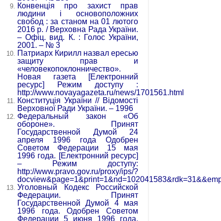
Конвенція про захист прав
людини і основоположних
свобод : за станом на 01 лютого
2016 р. / Верховна Рада України.
– Офіц. вид. К. : Голос України,
2001. – № 3
Патриарх Кирилл назвал ересью
защиту прав и
«человекопоклонничество».
Новая газета [Електронний
ресурс] Режим доступу :
http://www.novayagazeta.ru/news/1701561.html
Конституція України // Відомості
Верховної Ради України. – 1996
Федеральный закон «Об
обороне». Принят
Государственной Думой 24
апреля 1996 года Одобрен
Советом Федерации 15 мая
1996 года. [Електронний ресурс]
– Режим доступу:
http://www.pravo.gov.ru/proxy/ips/?
docview&page=1&print=1&nd=102041583&rdk=31&&emp
Уголовный Кодекс Российской
Федерации. Принят
Государственной Думой 4 мая
1996 года. Одобрен Советом
Федерации 5 июня 1996 года.