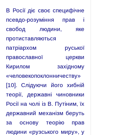
В Росії діє своє специфічне
псевдо-розуміння прав і
свобод людини, яке
протиставляються
патріархом руської
православної церкви
Кирилом західному
«человекопоклонничеству»
[10]. Слідуючи його хибній
теорії, державні чиновники
Росії на чолі із В. Путіним, їх
державний механізм беруть
за основу теорію прав
людини «рузського миру», у