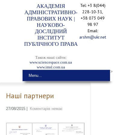
Tel: +3 8(044)
АКАДЕМІЯ
228-10-31,
АДМІНІСТРАТИВНО-
+38 073 049
ПРАВОВИХ НАУК |
98 97
НАУКОВО-
Email:
ДОСЛІДНИЙ
arshm@ukr.net
ІНСТИТУТ
ПУБЛІЧНОГО ПРАВА
Також наші сайти:
www.sciencespace.com.ua
www.imsl.com.ua
>
Menu...
Наші партнери
27/08/2015
|
Коментарів немає