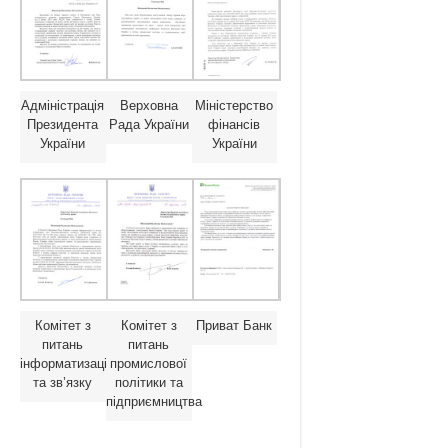
Адміністрація
Верховна
Міністерство
Президента
Рада України
фінансів
України
України
Комітет з
Комітет з
Приват Банк
питань
питань
інформатизації
промислової
та зв’язку
політики та
підприємництва