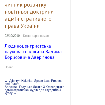
чинник розвитку
новітньої доктрини
адміністративного
права України
02/10/2019
|
Коментарів немає
Людиноцентристська
наукова спадщина Вадима
Борисовича Авер’янова
Право
←
Valentyn Halunko. Space Law: Present
and Future
Валентин Галунько Лекція 3 Юрисдицкція
адміністративних судів для студентів 4
курсу
→