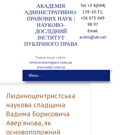
Tel: +3 8(044)
АКАДЕМІЯ
228-10-31,
АДМІНІСТРАТИВНО-
+38 073 049
ПРАВОВИХ НАУК |
98 97
НАУКОВО-
Email:
ДОСЛІДНИЙ
arshm@ukr.net
ІНСТИТУТ
ПУБЛІЧНОГО ПРАВА
Також наші сайти:
www.sciencespace.com.ua
www.imsl.com.ua
>
Menu...
Людиноцентристська
наукова спадщина
Вадима Борисовича
Авер’янова, як
основоположний