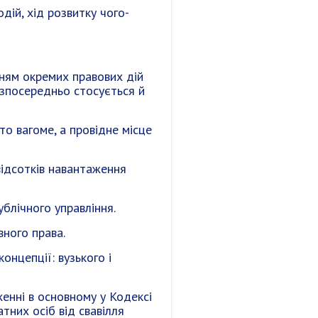
дій, хід розвитку чого-
нням окремих правових дій
зпосередньо стосується й
то вагоме, а провідне місце
ідсотків навантаження
ублічного управління.
ного права.
онцепції: вузького і
енні в основному у Кодексі
тних осіб від свавілля