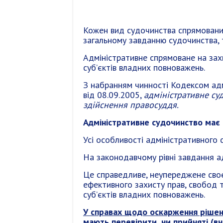
Кожен вид судочинства спрямовани
загальному завданню судочинства, т
Адміністративне спрямоване на захи
суб’єктів владних повноважень.
З набранням чинності Кодексом адм
від 08.09.2005,
адміністративне су
здійснення правосуддя.
Адміністративне судочинство має 
Усі особливості адміністративного 
На законодавчому рівні завдання а
Це справедливе, неупереджене своє
ефективного захисту прав, свобод та
суб’єктів владних повноважень.
У справах щодо оскарження рішень
мають перевірити, чи прийняті (вч