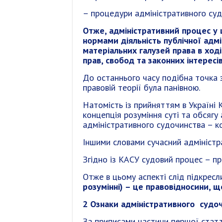
– процедури адміністративного суд
Отже, адміністративний процес у
нормами діяльність публічної адмі
матеріальних галузей права в ход
прав, свобод та законних інтересі
До останнього часу подібна точка з
правовій теорії була панівною.
Натомість із прийняттям в Україні 
концепція розуміння суті та обсягу
адміністративного судочинства – ко
Іншими словами сучасний адміністр
Згідно із КАСУ судовий процес – п
Отже в цьому аспекті слід підкрес
розумінні) – це правовідносини, щ
2 Ознаки адміністративного судо
За приписами частини першої статті