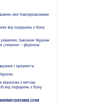
дання, яке підпорядковане
инах від порушень з боку
й ухвалено Законом України
ми словами – формою
вдання і предмета.
країни.
х відносин з метою
сіб від порушень з боку
адміністративні суди