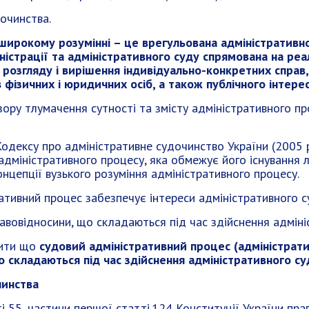
очинства.
 широкому розумінні – це врегульована адміністратив
ністрації та адміністративного суду спрямована на реа
і розгляду і вирішення індивідуально-конкретних справ
в фізичних і юридичних осіб, а також публічного інтерес
ору тлумачення сутності та змісту адміністративного пр
Кодексу про адміністративне судочинство України (2005 
 адміністративного процесу, яка обмежує його існування
нцепції вузького розуміння адміністративного процесу.
ативний процес забезпечує інтереси адміністративного с
равовідносини, що складаються під час здійснення адміні
лити що
судовий адміністративний процес (адміністрат
о складаються під час здійснення адміністративного су
чинства
 55, частини першої статті 124 Конституції України пра