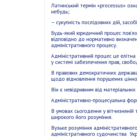
Латинський термін «processus» озна
небудь;
– сукупність послідовних дій, засоб
Будь-який юридичний процес пов’яз
відповідно до нормативно визначе
адміністративного процесу.
Адміністративний процес це елітна 
у системі забезпечення прав, свобо
В правових демократичних державах
щодо відновлення порушених ціннос
Він є невідривним від матеріальних
Адміністративно-процесуальна форм
В умовах сьогодення у вітчизняній 
широкого його розуміння.
Вузьке розуміння адміністративног
адміністративного судочинства Укра