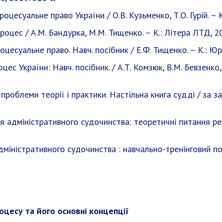
цесуальне право України / О.В. Кузьменко, Т.О. Гурій. – К.
оцес / А.М. Бандурка, М.М. Тищенко. – К.: Літера ЛТД, 20
цесуальне право. Навч. посібник / Е.Ф. Тищенко. – К.: Юр
ес України: Навч. посібник. / А.Т. Комзюк, В.М. Бевзенко, 
роблеми теорії і практики. Настільна книга судді / за заг
 адміністративного судочинства: теоретичні питання реал
міністративного судочинства : навчально-тренінговий пос
оцесу та його основні концепції