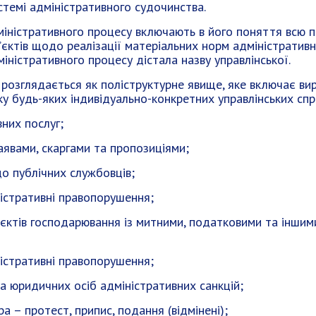
стемі адміністративного судочинства.
міністративного процесу включають в його поняття всю 
’єктів щодо реалізації матеріальних норм адміністративн
іністративного процесу дістала назву управлінської.
розглядається як поліструктурне явище, яке включає ви
у будь-яких індивідуально-конкретних управлінських спр
них послуг;
аявами, скаргами та пропозиціями;
 публічних службовців;
істративні правопорушення;
’єктів господарювання із митними, податковими та іншим
істративні правопорушення;
 юридичних осіб адміністративних санкцій;
 – протест, припис, подання (відмінені);