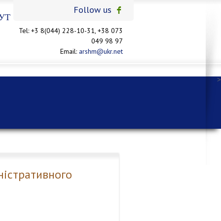
Follow us
УТ
Tel: +3 8(044) 228-10-31, +38 073
049 98 97
Email:
arshm@ukr.net
>
іністративного