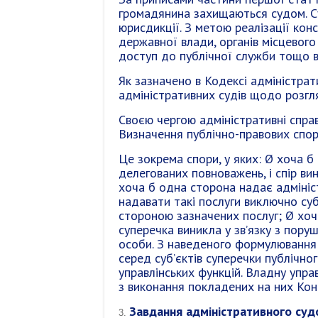
громадянина захищаються судом. С
юрисдикції. З метою реалізації конс
державної влади, органів місцевого
доступ до публічної служби тощо в 
Як зазначено в Кодексі адміністрат
адміністративних судів щодо розгл
Своєю чергою адміністративні справ
Визначення публічно-правових спор
Це зокрема спори, у яких: Ø хоча б
делегованих повноважень, і спір ви
хоча б одна сторона надає адмініст
надавати такі послуги виключно суб
стороною зазначених послуг; Ø хоч
суперечка виникла у зв’язку з пору
особи. З наведеного формулювання 
серед суб’єктів суперечки публічно
управлінських функцій. Владну упра
з виконання покладених на них Кон
Завдання адміністративного суд