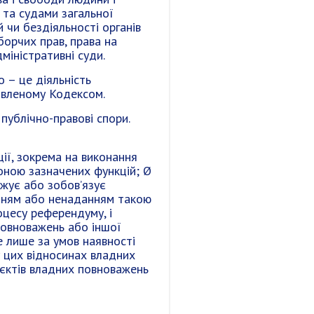
та судами загальної
й чи бездіяльності органів
борчих прав, права на
міністративні суди.
 – це діяльність
новленому Кодексом.
публічно-правові спори.
ції, зокрема на виконання
роною зазначених функцій; Ø
ажує або зобов’язує
данням або ненаданням такою
оцесу референдуму, і
 повноважень або іншої
е лише за умов наявності
у цих відносинах владних
б’єктів владних повноважень