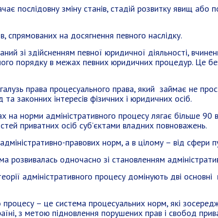
чає послідовну зміну станів, стадій розвитку явищ або по
ів, спрямованих на досягнення певного наслідку.
аний зі здійсненням певної юридичної діяльності, вчине
ного порядку в межах певних юридичних процедур. Це бе
галузь права процесуального права, який займає не прос
д та законних інтересів фізичних і юридичних осіб.
 на норми адміністративного процесу лягає більше 90 в
тей приватних осіб суб’єктами владних повноважень.
 адміністративно-правових норм, а в цілому – від сфери п
а розвивалась одночасно зі становленням адміністратив
теорії адміністративного процесу домінують дві основні к
о процесу – це система процесуальних норм, які зосередж
їні, з метою підновлення порушених прав і свобод прива