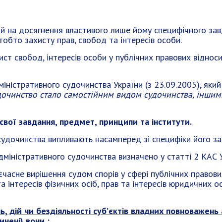
й на досягнення властивого лише йому специфічного зав
обто захисту прав, свобод та інтересів особи.
ст свобод, інтересів особи у публічних правових віднос
іністративного судочинства України (з 23.09.2005), яки
дочинство стало самостійним видом судочинства, інши
свої завдання, предмет, принципи та інститути.
судочинства випливають насамперед зі специфіки його за
дміністративного судочинства визначено у статті 2 КАС У
часне вирішення судом спорів у сфері публічних правови
 інтересів фізичних осіб, прав та інтересів юридичних о
, дій чи бездіяльності суб’єктів владних повноважень 
инені) вони :