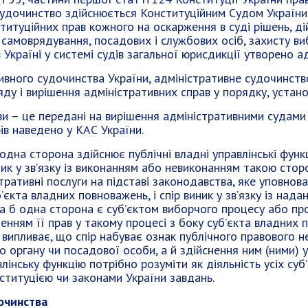
удочинство здійснюється Конституційним Судом України 
титуційних прав кожного на оскарження в суді рішень, ді
 самоврядування, посадових і службових осіб, захисту ви
Україні у системі судів загальної юрисдикції утворено ад
ивного судочинства України, адміністративне судочинство
яду і вирішення адміністративних справ у порядку, уста
и – це передані на вирішення адміністративними судами 
ів наведено у КАС України.
 одна сторона здійснює публічні владні управлінські функ
ник у зв’язку із виконанням або невиконанням такою сто
ративні послуги на підставі законодавства, яке уповнов
’єкта владних повноважень, і спір виник у зв’язку із на
а б одна сторона є суб’єктом виборчого процесу або пр
шенням її прав у такому процесі з боку суб’єкта владних
випливає, що спір набуває ознак публічного правового н
го органу чи посадової особи, а й здійснення ним (ними) 
влінську функцію потрібно розуміти як діяльність усіх су
ституцією чи законами України завдань.
очинства