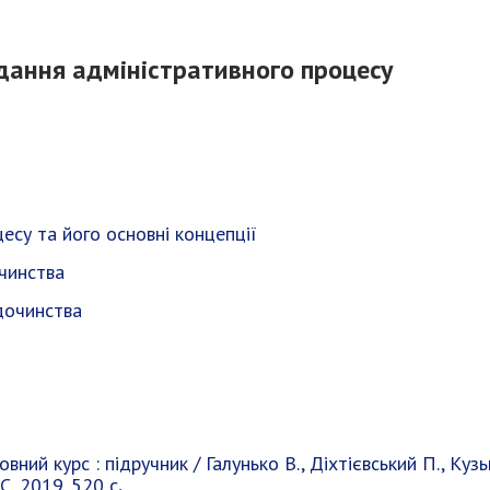
вдання адміністративного процесу
цесу та його основні концепції
чинства
удочинства
вний курс : підручник / Галунько В., Діхтієвський П., Кузь
, 2019. 520 с
.