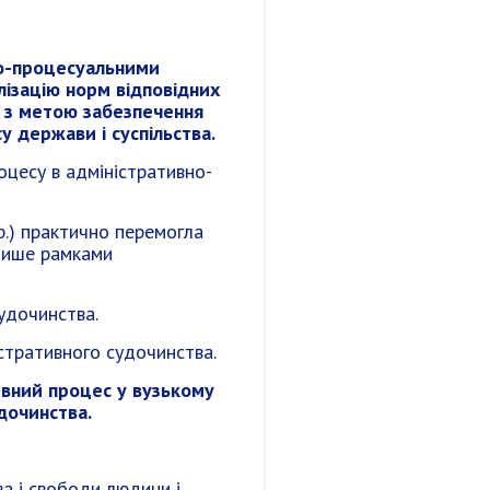
но-процесуальними
лізацію норм відповідних
, з метою забезпечення
у держави і суспільства.
оцесу в адміністративно-
р.) практично перемогла
 лише рамками
удочинства.
стративного судочинства.
ивний процес у вузькому
дочинства.
ва і свободи людини і