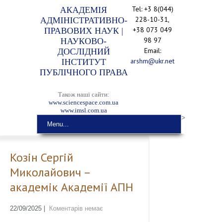
Tel: +3 8(044)
АКАДЕМІЯ
228-10-31,
АДМІНІСТРАТИВНО-
+38 073 049
ПРАВОВИХ НАУК |
98 97
НАУКОВО-
Email:
ДОСЛІДНИЙ
arshm@ukr.net
ІНСТИТУТ
ПУБЛІЧНОГО ПРАВА
Також наші сайти:
www.sciencespace.com.ua
www.imsl.com.ua
>
Menu...
Козін Сергій
Миколайович –
академік Академії АПН
22/09/2025
|
Коментарів немає