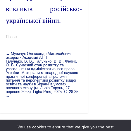
викликів російсько-
української війни.
Право
←
Музичук Олександр Миколайович –
академік Академії АПН
Галунько, В. В., Галунько, В. В., Фелик,
О. В. Сучасний стан розвитку та
узагальнення адміністративного права
України. Матеріали міжнародної науково-
практичної конференції «Пролемні
питання та перспективи розвитку вищої
освіти та науки в Україні в умовах
воєнного стану (м. Львів-Торунь, 27
вересня 2025). Ligha-Pres, 2025. C. 28-35
→
We use cookies to ensure that we give you the best