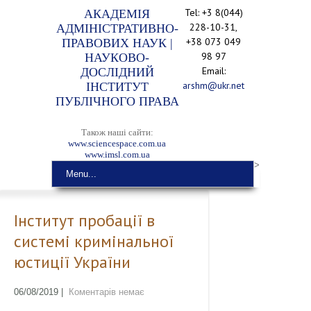
Tel: +3 8(044)
АКАДЕМІЯ
228-10-31,
АДМІНІСТРАТИВНО-
+38 073 049
ПРАВОВИХ НАУК |
98 97
НАУКОВО-
Email:
ДОСЛІДНИЙ
arshm@ukr.net
ІНСТИТУТ
ПУБЛІЧНОГО ПРАВА
Також наші сайти:
www.sciencespace.com.ua
www.imsl.com.ua
>
Menu...
Інститут пробації в
системі кримінальної
юстиції України
06/08/2019
|
Коментарів немає