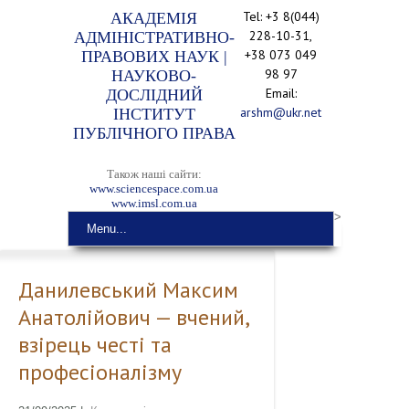
Tel: +3 8(044)
АКАДЕМІЯ
228-10-31,
АДМІНІСТРАТИВНО-
+38 073 049
ПРАВОВИХ НАУК |
98 97
НАУКОВО-
Email:
ДОСЛІДНИЙ
arshm@ukr.net
ІНСТИТУТ
ПУБЛІЧНОГО ПРАВА
Також наші сайти:
www.sciencespace.com.ua
www.imsl.com.ua
>
Menu...
Данилевський Максим
Анатолійович — вчений,
взірець честі та
професіоналізму