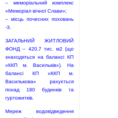
– меморіальний комплекс
«Меморіал вічної Слави»;
– місць почесних поховань
-3.
ЗАГАЛЬНИЙ ЖИТЛОВИЙ
ФОНД – 420,7 тис. м2 (що
знаходяться на балансі КП
«ККП м. Васильків»). На
балансі КП «ККП м.
Василькова» рахується
понад 180 будинків та
гуртожитків.
Мереж водовідведення