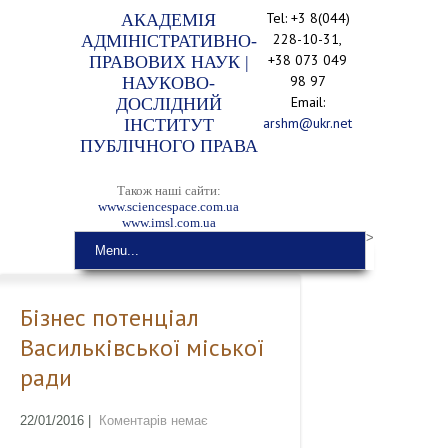
Tel: +3 8(044)
АКАДЕМІЯ
228-10-31,
АДМІНІСТРАТИВНО-
+38 073 049
ПРАВОВИХ НАУК |
98 97
НАУКОВО-
Email:
ДОСЛІДНИЙ
arshm@ukr.net
ІНСТИТУТ
ПУБЛІЧНОГО ПРАВА
Також наші сайти:
www.sciencespace.com.ua
www.imsl.com.ua
>
Menu...
Бізнес потенціал
Васильківської міської
ради
22/01/2016
|
Коментарів немає