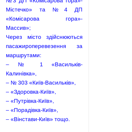
№3 ДП «Комісарова гора»-
Містечко» та №4 ДП
«Комісарова гора»-
Массив»;
Через місто здійснюються
пасажироперевезення за
маршрутами:
– № 1 «Васильків-
Калинівка»,
– № 303 «Київ-Васильків»,
– «Здоровка-Київ»,
– «Путрівка-Київ»,
– «Порадівка-Київ»,
– «Вінстави-Київ» тощо.