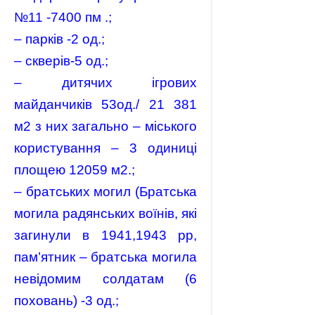
№11 -7400 пм .;
– парків -2 од.;
– скверів-5 од.;
– дитячих ігрових
майданчиків 53од./ 21 381
м2 з них загально – міського
користування – 3 одиниці
площею 12059 м2.;
– братських могил (Братська
могила радянських воїнів, які
загинули в 1941,1943 рр,
пам’ятник – братська могила
невідомим солдатам (6
поховань) -3 од.;