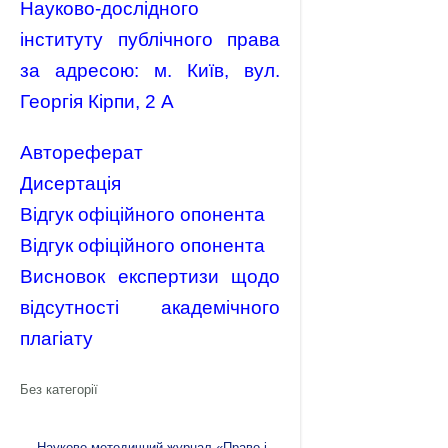
Науково-дослідного
інституту публічного права
за адресою: м. Київ, вул.
Георгія Кірпи, 2 А
Автореферат
Дисертація
Відгук офіційного опонента
Відгук офіційного опонента
Висновок експертизи щодо
відсутності академічного
плагіату
Без категорії
←
Науково-методичний журнал «Право і