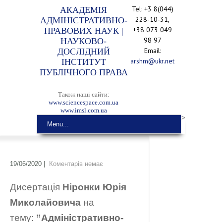
Tel: +3 8(044)
АКАДЕМІЯ
228-10-31,
АДМІНІСТРАТИВНО-
+38 073 049
ПРАВОВИХ НАУК |
98 97
НАУКОВО-
Email:
ДОСЛІДНИЙ
arshm@ukr.net
ІНСТИТУТ
ПУБЛІЧНОГО ПРАВА
Також наші сайти:
www.sciencespace.com.ua
www.imsl.com.ua
>
Menu...
19/06/2020
|
Коментарів немає
Дисертація
Ніронки Юрія
Миколайовича
на
тему:
”Адміністративно-