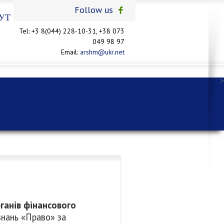
Follow us
УТ
Tel: +3 8(044) 228-10-31, +38 073
049 98 97
Email:
arshm@ukr.net
>
рганів фінансового
знань «Право» за