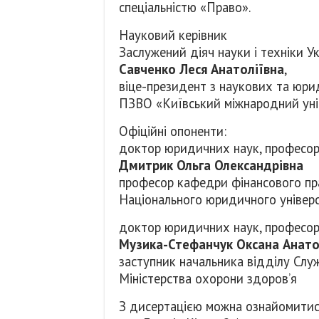
спеціальністю «Право».
Науковий керівник
Заслужений діяч науки і техніки 
Савченко Леся Анатоліївна
,
віце-президент з наукових та юри
ПЗВО «Київський міжнародний уні
Офіційні опоненти:
доктор юридичних наук, професо
Дмитрик Ольга Олександрівна
професор кафедри фінансового пр
Національного юридичного універс
доктор юридичних наук, професо
Музика-Стефанчук Оксана Анато
заступник начальника відділу Сл
Міністерства охорони здоров’я
З дисертацією можна ознайомитись 