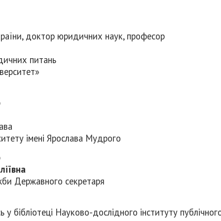
України, доктор юридичних наук, професор
дичних питань
верситет»
р
ава
итету імені Ярослава Мудрого
р
ліївна
ужби Державного секретаря
у бібліотеці Науково-дослідного інституту публічного 