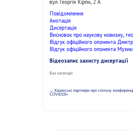
вул. Георгія Кірпи, 2 А
Повідомлення
Анотація
Дисертація
Висновок про наукову новизну, тео
Відгук офіційного опонента Дмитр
Відгук офіційного опонента Музик
Відеозапис захисту дисертації
Без категорії
←
Казахські партнери про спільну конференці
COVID19»