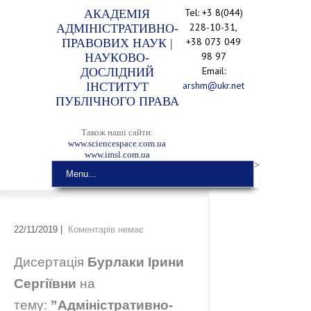
Tel: +3 8(044)
АКАДЕМІЯ
228-10-31,
АДМІНІСТРАТИВНО-
+38 073 049
ПРАВОВИХ НАУК |
98 97
НАУКОВО-
Email:
ДОСЛІДНИЙ
arshm@ukr.net
ІНСТИТУТ
ПУБЛІЧНОГО ПРАВА
Також наші сайти:
www.sciencespace.com.ua
www.imsl.com.ua
>
Menu...
22/11/2019
|
Коментарів немає
Дисертація
Бурлаки Ірини
Сергіївни
на
тему:
”
Адміністративно-