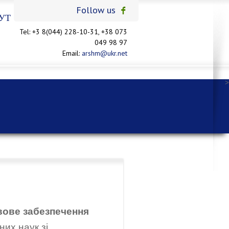
Follow us
УТ
Tel: +3 8(044) 228-10-31, +38 073
049 98 97
Email:
arshm@ukr.net
>
вове забезпечення
их наук зі