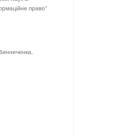
формаційне право”
Винниченка,