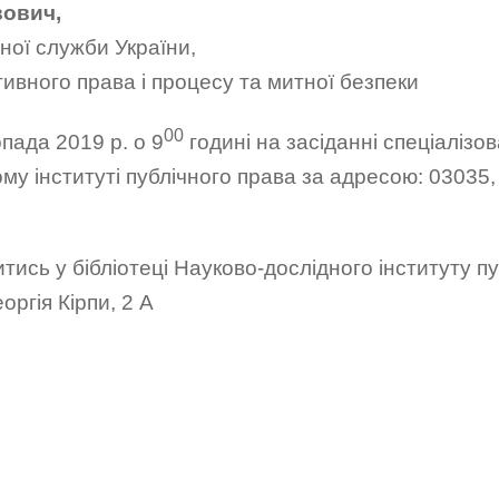
вович,
ної служби України,
вного права і процесу та митної безпеки
00
пада 2019 р. о 9
годині на засіданні спеціалізо
у інституті публічного права за адресою: 03035, м
ись у бібліотеці Науково-дослідного інституту пу
оргія Кірпи, 2 А