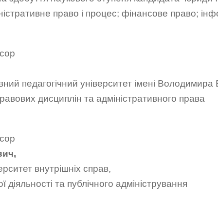
іністративне право і процес; фінансове право; ін
есор
ний педагогічний університет імені Володимира 
равових дисциплін та адміністративного права
есор
вич,
ерситет внутрішніх справ,
 діяльності та публічного адміністрування