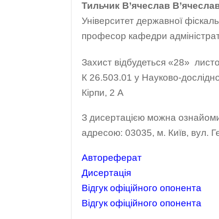
Тильчик В’ячеслав В’ячесла
Університет державної фіскаль
професор кафедри адміністрати
Захист відбудеться «28» листо
К 26.503.01 у Науково-дослідном
Кірпи, 2 А
З дисертацією можна ознайомит
адресою: 03035, м. Київ, вул. Ге
Автореферат
Дисертація
Відгук офіційного опонента
Відгук офіційного опонента