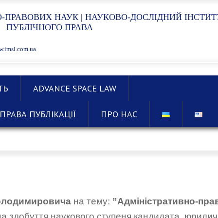
-ПРАВОВИХ НАУК | НАУКОВО-ДОСЛІДНИЙ ІНСТИТ
ПУБЛІЧНОГО ПРАВА
.imsl.com.ua
ТЬ
ADVANCE SPACE LAW
ПРАВА ПУБЛІКАЦІЇ
ПРО НАС
олодимировича
на тему:
”
Адміністративно-пра
на здобуття наукового ступеня кандидата юридичн