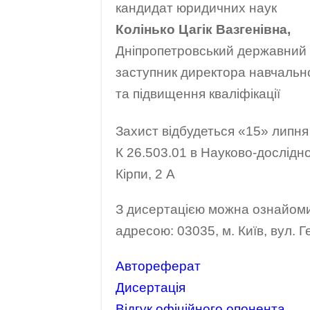
кандидат юридичних наук
Колінько Цагік Вазгенівна
,
Дніпропетровський державний у
заступник директора навчально
та підвищення кваліфікації
Захист відбудеться «15» липня 
К 26.503.01 в Науково-дослідном
Кірпи, 2 А
З дисертацією можна ознайомит
адресою: 03035, м. Київ, вул. Ге
Автореферат
Дисертація
Відгук офіційного опонента