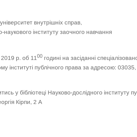
ніверситет внутрішніх справ,
-наукового інституту заочного навчання
00
2019 р. об 11
годині на засіданні спеціалізован
у інституті публічного права за адресою: 03035, м
ись у бібліотеці Науково-дослідного інституту пу
оргія Кірпи, 2 А