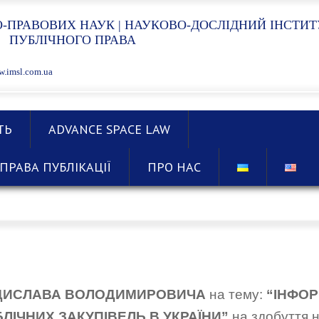
-ПРАВОВИХ НАУК | НАУКОВО-ДОСЛІДНИЙ ІНСТИТ
ПУБЛІЧНОГО ПРАВА
.imsl.com.ua
ТЬ
ADVANCE SPACE LAW
ПРАВА ПУБЛІКАЦІЇ
ПРО НАС
ДИСЛАВА ВОЛОДИМИРОВИЧА
на тему:
“
ІНФОР
ІЧНИХ ЗАКУПІВЕЛЬ В УКРАЇНИ
”
на здобуття 