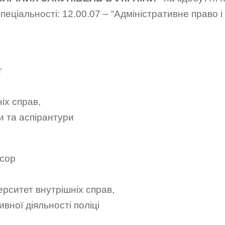
еціальності: 12.00.07 – “Адміністративне право 
т
іх справ,
и та аспірантури
есор
ерситет внутрішніх справ,
вної діяльності поліці