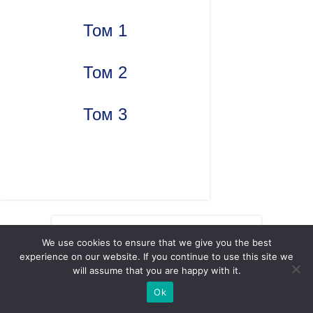
Том 1
Том 2
Том 3
We use cookies to ensure that we give you the best
experience on our website. If you continue to use this site we
Академія адміністративно-правових наук |
will assume that you are happy with it.
Науково-дослідний інститут публічного права
Ok