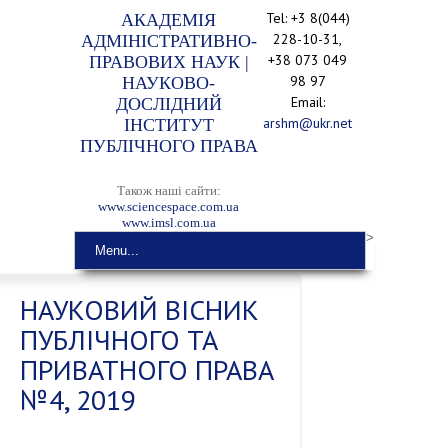
Tel: +3 8(044)
АКАДЕМІЯ
228-10-31,
АДМІНІСТРАТИВНО-
+38 073 049
ПРАВОВИХ НАУК |
98 97
НАУКОВО-
Email:
ДОСЛІДНИЙ
arshm@ukr.net
ІНСТИТУТ
ПУБЛІЧНОГО ПРАВА
Також наші сайти:
www.sciencespace.com.ua
www.imsl.com.ua
>
Menu...
НАУКОВИЙ ВІСНИК
ПУБЛІЧНОГО ТА
ПРИВАТНОГО ПРАВА
№4, 2019