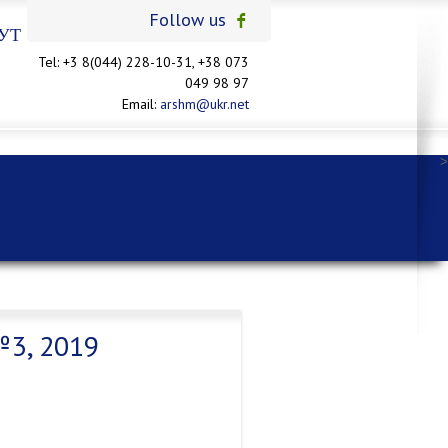
Follow us
УТ
Tel: +3 8(044) 228-10-31, +38 073
049 98 97
Email:
arshm@ukr.net
>
3, 2019