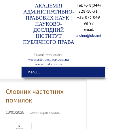
Tel: +3 8(044)
АКАДЕМІЯ
228-10-31,
АДМІНІСТРАТИВНО-
+38 073 049
ПРАВОВИХ НАУК |
98 97
НАУКОВО-
Email:
ДОСЛІДНИЙ
arshm@ukr.net
ІНСТИТУТ
ПУБЛІЧНОГО ПРАВА
Також наші сайти:
www.sciencespace.com.ua
www.imsl.com.ua
>
Menu...
Словник частотних
помилок
18/01/2025
|
Коментарів немає