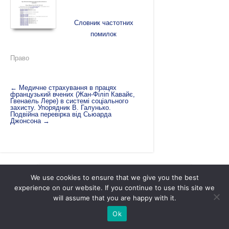
Словник частотних
помилок
Право
←
Медичне страхування в працях
французький вчених (Жан-Філіп Кавайє,
Гвенаель Лере) в системі соціального
захисту. Упорядник В. Галунько.
Подвійна перевірка від Сьюарда
Джонсона
→
We use cookies to ensure that we give you the best
experience on our website. If you continue to use this site we
will assume that you are happy with it.
Академія адміністративно-правових наук |
Науково-дослідний інститут публічного права
Ok