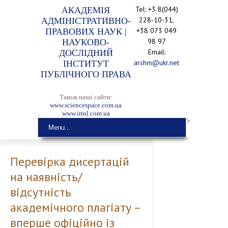
Tel: +3 8(044)
АКАДЕМІЯ
228-10-31,
АДМІНІСТРАТИВНО-
+38 073 049
ПРАВОВИХ НАУК |
98 97
НАУКОВО-
Email:
ДОСЛІДНИЙ
arshm@ukr.net
ІНСТИТУТ
ПУБЛІЧНОГО ПРАВА
Також наші сайти:
www.sciencespace.com.ua
www.imsl.com.ua
>
Menu...
Перевірка дисертацій
на наявність/
відсутність
академічного плагіату –
вперше офіційно із